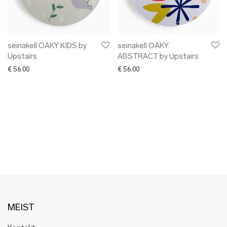
✖ LÕPUMÜÜK
✖ DISAINERID
seinakell OAKY KIDS by
seinakell OAKY
Upstairs
ABSTRACT by Upstairs
€
56.00
€
56.00
MEIST