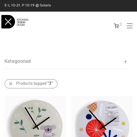
E-L 10-21, P 10-19 @ Solaris
0
Kategooriad
Kõik
Products tagged
“3”
✖ KODU
✖ RÕIVAD
✖ AKSESSUAARID
✖ KINGITUSED
✖ ONLY @ EDH
✖ MUU