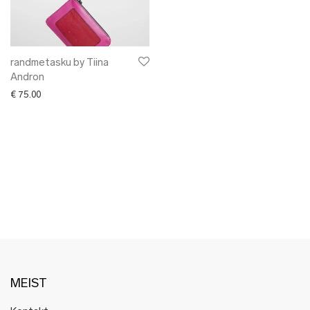
✖ LÕPUMÜÜK
✖ DISAINERID
randmetasku by Tiina
Andron
€
75.00
MEIST