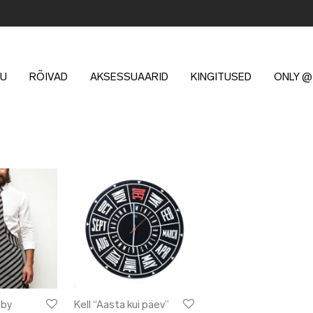
U
RÕIVAD
AKSESSUAARID
KINGITUSED
ONLY @
 by
Kell “Aasta kui päev”