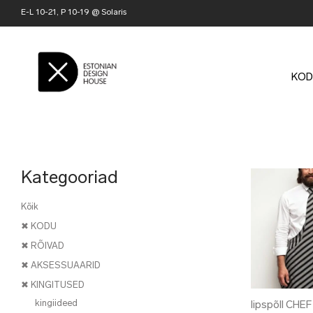
E-L 10-21, P 10-19 @ Solaris
KOD
Kategooriad
Kõik
✖ KODU
✖ RÕIVAD
✖ AKSESSUAARID
✖ KINGITUSED
kingiideed
lipspõll CHEF