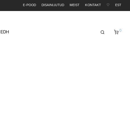
E-POOD
DISAINIJUTUD
MEIST
KONTAKT
♡
EST
0
 EDH