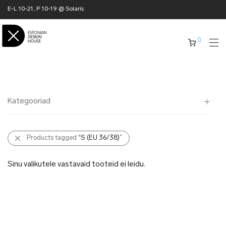
E-L 10-21, P 10-19 @ Solaris
0
Kategooriad
Kõik
Products tagged
“S (EU 36/38)”
✖ KODU
✖ RÕIVAD
Sinu valikutele vastavaid tooteid ei leidu.
✖ AKSESSUAARID
✖ KINGITUSED
✖ ONLY @ EDH
✖ MUU