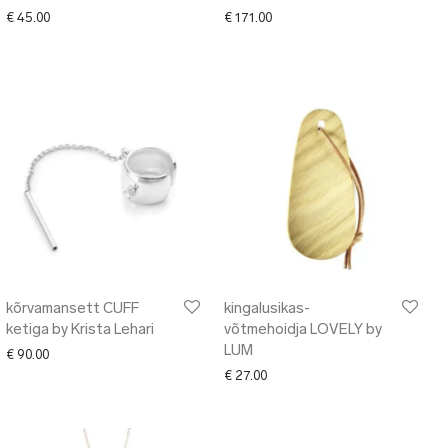
€
45.00
€
171.00
kõrvamansett CUFF
kingalusikas-
ketiga by Krista Lehari
võtmehoidja LOVELY by
LUM
€
90.00
€
27.00