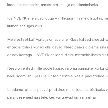
loodud kandmiseks, armastamiseks ja edasiandmiseks.
Iga NVBYK ehe algab looga – millegagi, mis meid liigutas, r
kumeruses, igas kivis.
Meie esteetika? Ajatu ja omapärane. Klassikalised siluetid 
ehted ei tohiks kunagi olla igavad. Need peaksid olema sina i
eelnev korraga – NVBYK on loodud sinu mitmekihiliseks riie
Need on ehted, mille poole haarad nii oma parimatel kui ka
nagu soomusrüü ja luule. Ehted naistele, kes ei järgi trende –
Loodame, et ühel päeval peetakse meie teoseid tõeliseks vin
pärandesemeid naistele, kes valitsevad oma maailma.