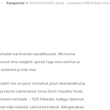
:
-
Kategooriad:
✖ AKSESSUAARID
,
ehted
,
- kaelakeed
,
NVBYK (New Vintag
stuskiri kartmatule naiselikkusele. Me loome
loovad oma reegleid, ajavad taga oma unistusi ja
ed südamed ja kõik muu.
ärlid, mis on pisut metsikud, pisut ebatäiuslikud ja
 ja käsitsi valmistanud tema Eesti stuudios hoole,
eetseid materjale – 925 hõbedat, kullaga täidetud
ead välja näeksid, vaid ka kestaksid. Allergiavabad,