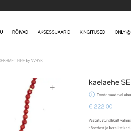
U
RÕIVAD
AKSESSUAARID
KINGITUSED
ONLY @
 SEKHMET FIRE by NVBYK
kaelaehe S
Toode saadaval ainul
€
222.00
Vastutustundlikult valmi
hõbedast ja korallist kae