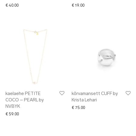
€
40.00
€
19.00
kaelaehe PETITE
kõrvamansett CUFF by
COCO – PEARL by
Krista Lehari
NVBYK
€
75.00
€
59.00