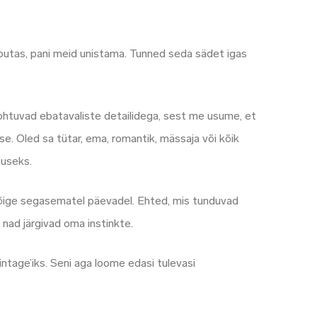
aputas, pani meid unistama. Tunned seda sädet igas
kohtuvad ebatavaliste detailidega, sest me usume, et
se. Oled sa tütar, ema, romantik, mässaja või kõik
tuseks.
 kõige segasematel päevadel. Ehted, mis tunduvad
 nad järgivad oma instinkte.
tage’iks. Seni aga loome edasi tulevasi