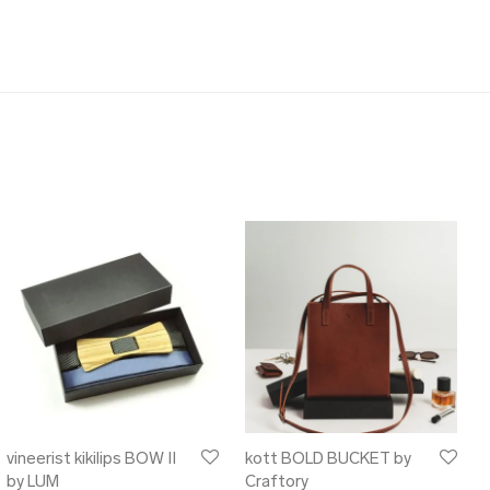
vineerist kikilips BOW II
kott BOLD BUCKET by
by LUM
Craftory