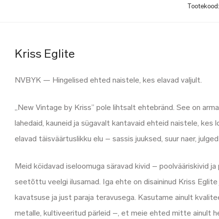
Tootekood
Kriss Eglite
NVBYK — Hingelised ehted naistele, kes elavad valjult.
„New Vintage by Kriss” pole lihtsalt ehtebränd. See on arma
lahedaid, kauneid ja sügavalt kantavaid ehteid naistele, kes 
elavad täisväärtuslikku elu – sassis juuksed, suur naer, julg
Meid köidavad iseloomuga säravad kivid – poolvääriskivid ja p
seetõttu veelgi ilusamad. Iga ehte on disaininud Kriss Eglite
kavatsuse ja just paraja teravusega. Kasutame ainult kvalit
metalle, kultiveeritud pärleid –, et meie ehted mitte ainult h