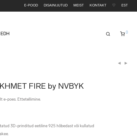
E-POOD
DISAINIJUTUD
MEIST
KONTAKT
♡
EST
0
 EDH
EKHMET FIRE by NVBYK
t e-poes. Ettetellimine.
statud 3D-prinditud eetiline 925 hõbedast või kullatud
lakee.