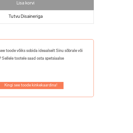
Lisa korvi
Tutvu Disaineriga
see toode võiks sobida ideaalselt Sinu sõbrale või
 Sellele tootele saad osta spetsiaalse
Kingi see toode kinkekaardina!