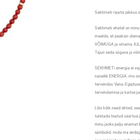
Sekhmeti ripatsi pikkus 
Sekhmeti ehetel on minu 
meelde, et peaksin ole
VÕIMUGA ja omama JULGUST
Tajun seda sügava ja või
SEKHMETi energia ei vaja
naiselik ENERGIA, mis on
tervendav. Vana-Egiptus
tervendamise ja kaitse j
Lõin kõik need ehted, se
tuletada teatud väärtusi 
minu jaoks palju enamat k
sümbolid, mida ma endag