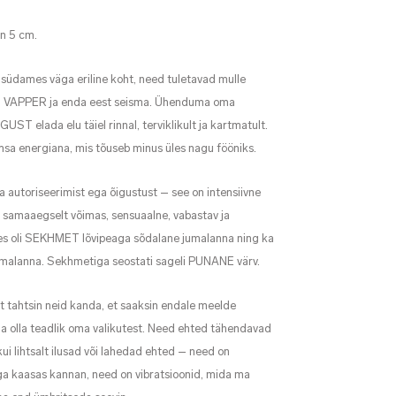
on 5 cm.
südames väga eriline koht, need tuletavad mulle
ma VAPPER ja enda eest seisma. Ühenduma oma
 elada elu täiel rinnal, terviklikult ja kartmatult.
msa energiana, mis tõuseb minus üles nagu fööniks.
 autoriseerimist ega õigustust – see on intensiivne
 samaaegselt võimas, sensuaalne, vabastav ja
es oli SEKHMET lõvipeaga sõdalane jumalanna ning ka
umalanna. Sekhmetiga seostati sageli PUNANE värv.
st tahtsin neid kanda, et saaksin endale meelde
ja olla teadlik oma valikutest. Need ehted tähendavad
ui lihtsalt ilusad või lahedad ehted – need on
a kaasas kannan, need on vibratsioonid, mida ma