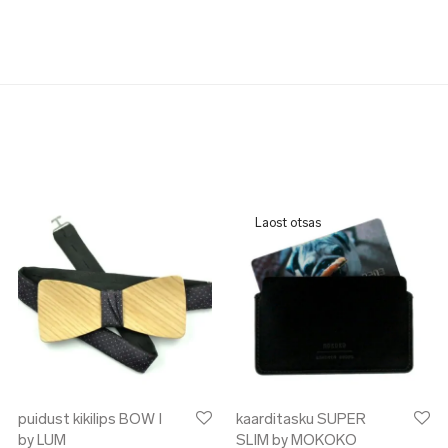
puidust kikilips BOW I
kaarditasku SUPER
by LUM
SLIM by MOKOKO