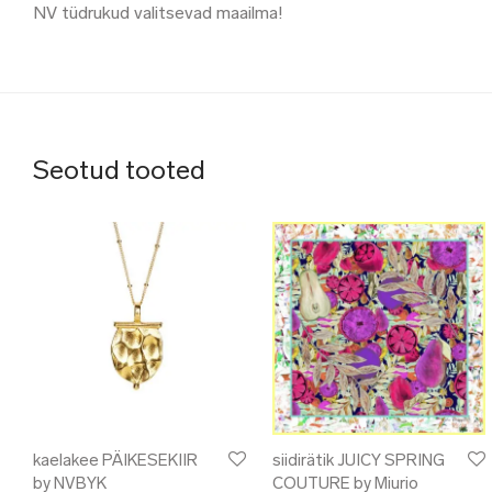
NV tüdrukud valitsevad maailma!
Seotud tooted
kaelakee PÄIKESEKIIR
siidirätik JUICY SPRING
by NVBYK
COUTURE by Miurio