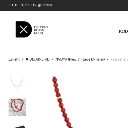
E-L 10-21, P 10-19 @ Solaris
KOD
Esileht
/
✖ DISAINERID
/
NVBYK (New Vintage by Kriss)
/
kaelaehe