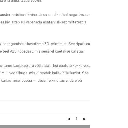
 ma end ümbritseda soovin.
transformatsiooni kivina. Ja sa saad kaitset negatiivsuse
ee kivi aitab sul vabaneda ebatervislikest mõtetest ja
suse tagamiseks kasutame 3D-printimist. See ripats on
e teel 925 hõbedast, mis seejärel kaetakse kullaga.
vitame kaelakee ära võtta alati, kui puutute kokku vee,
 muu vedelikuga, mis kiirendab kullakihi kulumist. See
karbis meie logoga – ideaalne kingitus endale või