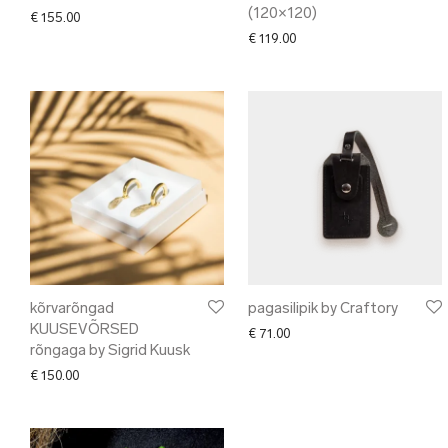
(120×120)
€
155.00
€
119.00
kõrvarõngad
pagasilipik by Craftory
KUUSEVÕRSED
€
71.00
rõngaga by Sigrid Kuusk
€
150.00