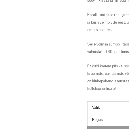
soovin kiirata ja millega
Koralli tuntakse rahu ja 
ja kurjade mõjude eest. S
emotsioonidest.
Selle võimsa sümboli täp
valmistatud 3D-printimis
Et kuld kauem püsiks, soo
kreemide, parfüümide või
on kinkepakendis mustas 
kellelegi erilisele!
Kogus